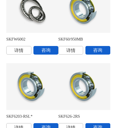
退卸套
锁定螺母
固态油轴承
免维护的杆端关节轴承
法兰滚子轴承单元
SAF立式轴承座
耐磨轴套
角接触推力球轴承
SKFW6002
SKF60/950MB
S
免维护的径向球面滑动轴承
圆柱滚子推力轴承
咨询
咨询
详情
详情
外球面球轴承Y-轴承
座式滚子轴承单元
CARB圆环滚子轴承
轴向夹持密封件
INSOCOAT绝缘轴承
推力滚子轴承
球面滚子轴承
双轴承装置
大型SNL轴承座
多辊式轧钢机支承轴承
SNL立式轴承座，系列之2、3、5和6
圆锥滚子推力轴承
SDAF轴承座
自调心球轴承
SAW立式轴承座
SKF6203-RSL*
SKF626-2RS
S
TVN立式轴承座组座
密封和间隔垫圈
咨询
咨询
详情
详情