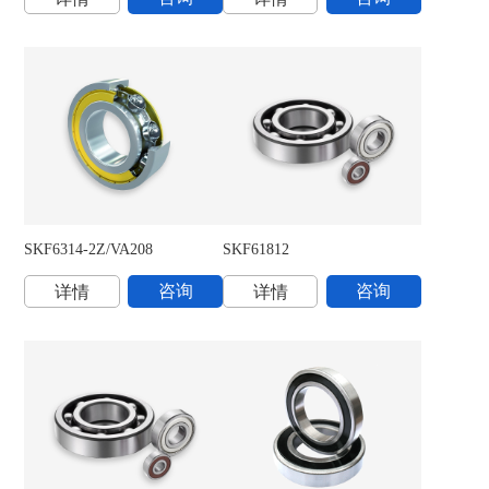
需维护的径向球面滑动轴承
组合滚针轴承
需维护的杆端关节轴承
FW轴套
Y-轴承承载单元
丝杠支承用角接触推力球轴承
螺栓型圆柱滚子滚轮轴承
烧结台车卡轮轴承
滚珠丝杠轴承
球滚动体滚轮轴承
高温轴承及其轴承单元
SKF6314-2Z/VA208
SKF61812
S
咨询
咨询
详情
详情