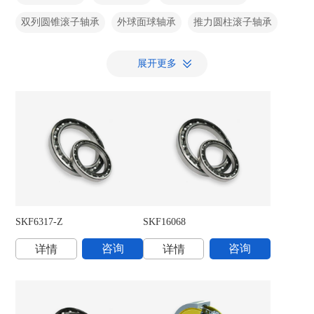
双列圆锥滚子轴承
外球面球轴承
推力圆柱滚子轴承
关节轴承
调心滚子轴承
调心球轴承
展开更多
推力角接触球轴承
直线运动轴承
滚针组合轴承
带座外球面球轴承
带法兰单列圆锥滚子轴承
Y-轴承座单元
径向轴密封件
高精密角接触球轴承P4级
V型圈密封
Y-轴承法兰单元
复合干式滑动轴套
油封
滚针和保持架组件
抛分轴承座
P型座
陶瓷器轴承
轴承座
回转支撑轴承
背衬轴承
陶瓷轴承
SKF6317-Z
SKF16068
S
杆端关节轴承
NoWear不磨损涂层轴承
不锈钢轴承
咨询
咨询
详情
详情
球面滚子轴承
紧定套
圆柱滚子轴承
传感器轴承单元
圆柱精密轴承
圆柱滚子滚轮轴承