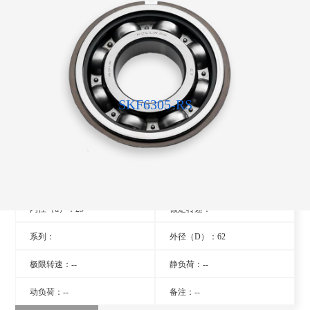
SKF6305-RS
型号：6305-RS
旧型号：- -
厚度（B）：17
品牌：瑞典SKF轴承
内径（d）：25
额定转速：- -
系列：
外径（D）：62
极限转速：--
静负荷：--
动负荷：--
备注：--