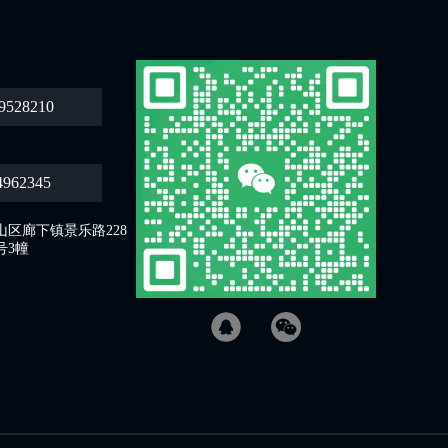
9528210
4962345
区廊下镇景乐路228
号3幢