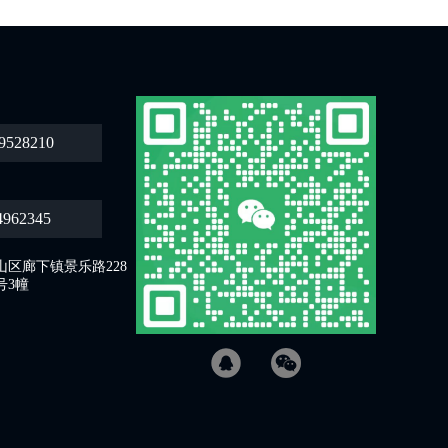
9528210
4962345
区廊下镇景乐路228
号3幢