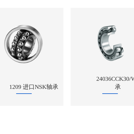
24036CCK30/W33轴
HR32220J 进
承
轴承