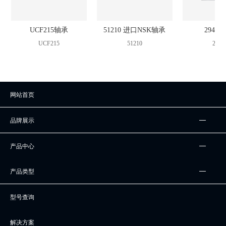
UCF215轴承
51210 进口NSK轴承
2942
UCF215
51210
2942
网站首页
品牌展示
产品中心
产品类型
型号查询
解决方案