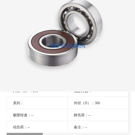
SKF61952MA
型号：61952MA
旧型号：- -
厚度（B）：46
品牌：瑞典SKF轴承
内径（d）：260
额定转速：- -
系列：
外径（D）：360
极限转速：--
静负荷：--
动负荷：--
备注：--