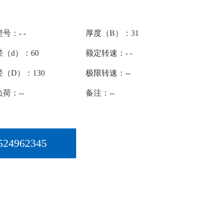
号：- -
厚度（B）：31
（d）：60
额定转速：- -
（D）：130
极限转速：--
荷：--
备注：--
524962345