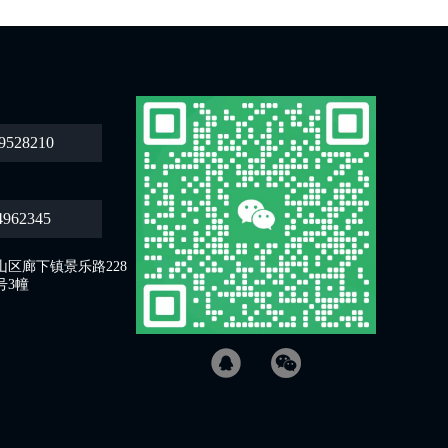
9528210
4962345
区廊下镇景乐路228
号3幢