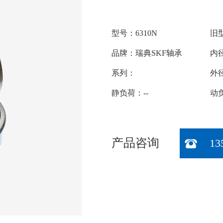
型号：6310N
旧型
品牌：瑞典SKF轴承
内径
系列：
外径
静负荷：--
动负
产品咨询
13