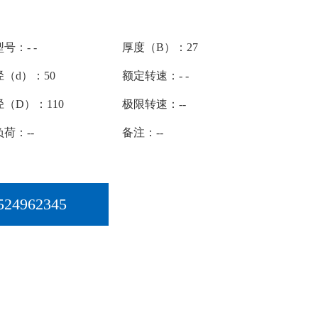
号：- -
厚度（B）：27
（d）：50
额定转速：- -
（D）：110
极限转速：--
荷：--
备注：--
524962345