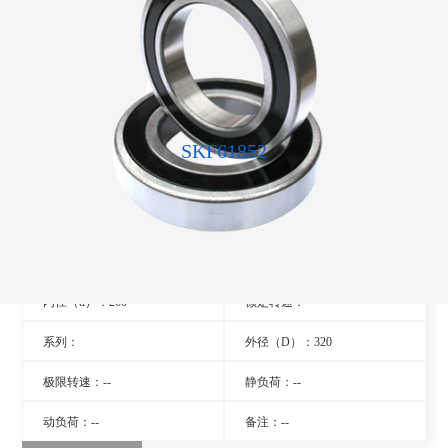
SKF61852
型号：61852
旧型号：- -
厚度（B）：28
品牌：瑞典SKF轴承
内径（d）：260
额定转速：- -
系列：
外径（D）：320
极限转速：--
静负荷：--
动负荷：--
备注：--