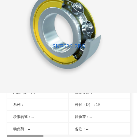
SKF626-2RS
型号：626-2RS
旧型号：- -
厚度（B）：6
品牌：瑞典SKF轴承
内径（d）：6
额定转速：- -
系列：
外径（D）：19
极限转速：--
静负荷：--
动负荷：--
备注：--