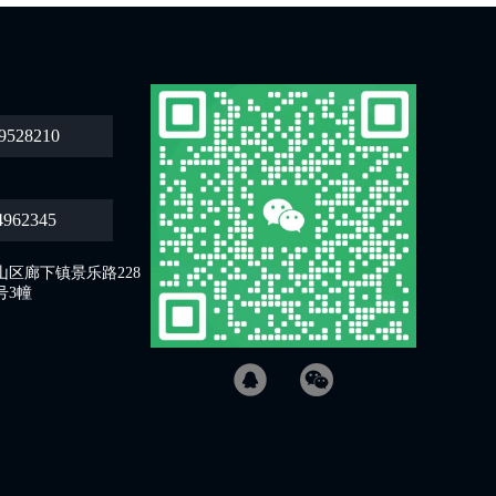
9528210
4962345
区廊下镇景乐路228
号3幢