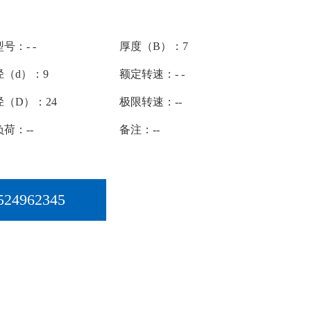
号：- -
厚度（B）：7
径（d）：9
额定转速：- -
径（D）：24
极限转速：--
荷：--
备注：--
524962345