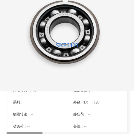
SKF6409
型号：6409
旧型号：- -
厚度（B）：29
品牌：瑞典SKF轴承
内径（d）：45
额定转速：- -
系列：
外径（D）：120
极限转速：--
静负荷：--
动负荷：--
备注：--