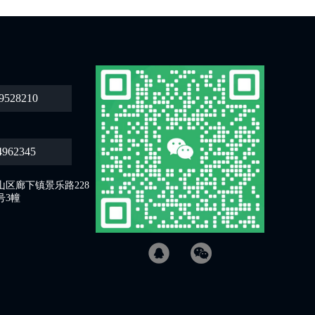
9528210
4962345
区廊下镇景乐路228
号3幢