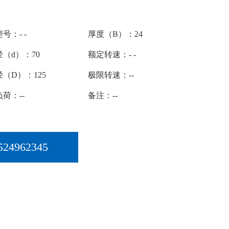
号：- -
厚度（B）：24
（d）：70
额定转速：- -
（D）：125
极限转速：--
荷：--
备注：--
524962345