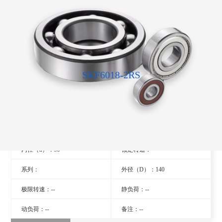
SKF6018-2RS
型号：6018-2RS
旧型号：- -
厚度（B）：24
品牌：瑞典SKF轴承
内径（d）：90
额定转速：- -
系列：
外径（D）：140
极限转速：--
静负荷：--
动负荷：--
备注：--