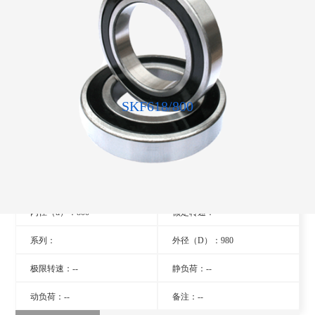
SKF618/800
型号：618/800
旧型号：- -
厚度（B）：82
品牌：瑞典SKF轴承
内径（d）：800
额定转速：- -
系列：
外径（D）：980
极限转速：--
静负荷：--
动负荷：--
备注：--