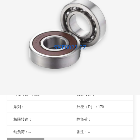
SKF6022-2Z
型号：6022-2Z
旧型号：- -
厚度（B）：28
品牌：瑞典SKF轴承
内径（d）：110
额定转速：- -
系列：
外径（D）：170
极限转速：--
静负荷：--
动负荷：--
备注：--