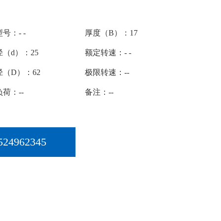
号：- -
厚度（B）：17
（d）：25
额定转速：- -
径（D）：62
极限转速：--
荷：--
备注：--
524962345