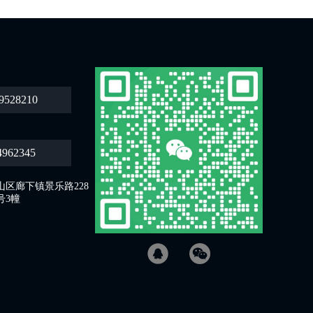
9528210
4962345
区廊下镇景乐路228
号3幢