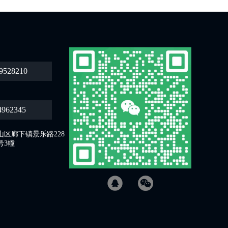
9528210
4962345
区廊下镇景乐路228
号3幢