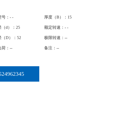
号：- -
厚度（B）：15
（d）：25
额定转速：- -
径（D）：52
极限转速：--
荷：--
备注：--
524962345