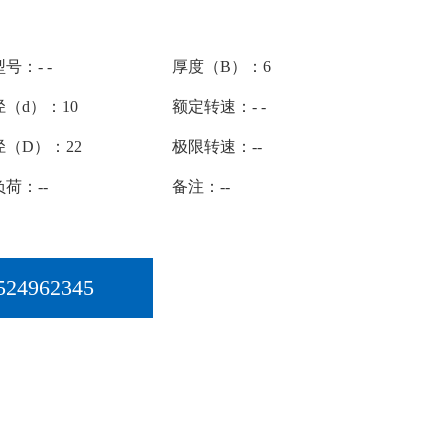
号：- -
厚度（B）：6
（d）：10
额定转速：- -
径（D）：22
极限转速：--
荷：--
备注：--
524962345