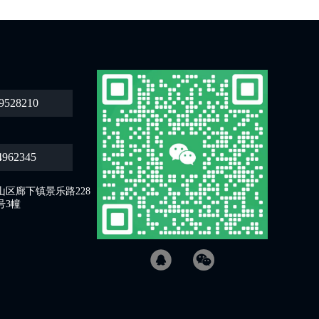
9528210
4962345
区廊下镇景乐路228
号3幢