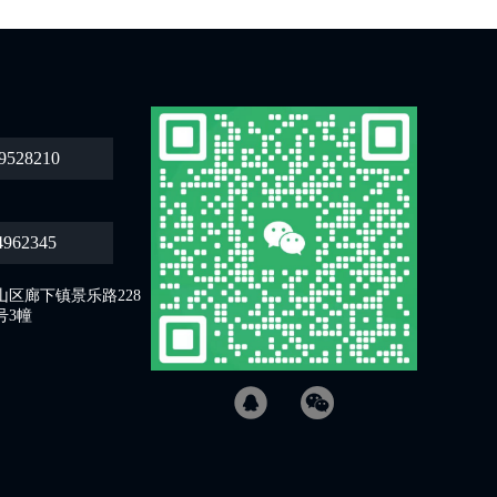
9528210
4962345
区廊下镇景乐路228
号3幢