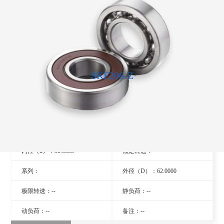
SKF206-Z
型号：206-Z
旧型号：- -
厚度（B）：16.0000
品牌：瑞典SKF轴承
内径（d）：30.0000
额定转速：- -
系列：
外径（D）：62.0000
极限转速：--
静负荷：--
动负荷：--
备注：--