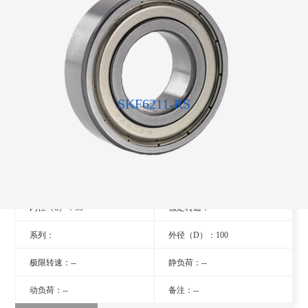
SKF6211-RS
型号：6211-RS
旧型号：- -
厚度（B）：21
品牌：瑞典SKF轴承
内径（d）：55
额定转速：- -
系列：
外径（D）：100
极限转速：--
静负荷：--
动负荷：--
备注：--