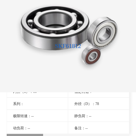
SKF61812
型号：61812
旧型号：- -
厚度（B）：10
品牌：瑞典SKF轴承
内径（d）：60
额定转速：- -
系列：
外径（D）：78
极限转速：--
静负荷：--
动负荷：--
备注：--