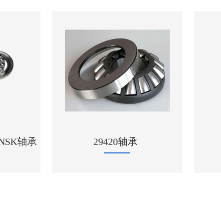
6317/C3 深
29420轴承
上海FAG轴