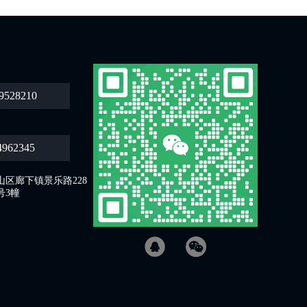
9528210
4962345
区廊下镇景乐路228
号3幢